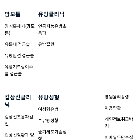
맘모톰
유방클리닉
양성혹제거(맘모
인공지능유방초
톰)
음파
유륜내 접근술
유방질환
유방밑선 접근술
유방겨드랑이주
름 접근술
갑상선클리
유방성형
병원윤리강령
닉
이용약관
여성형유방
갑상선초음파검
개인정보취급방
부유방성형
진
침
줄기세포가슴성
갑상선질환과 양
이메일무단수집
형