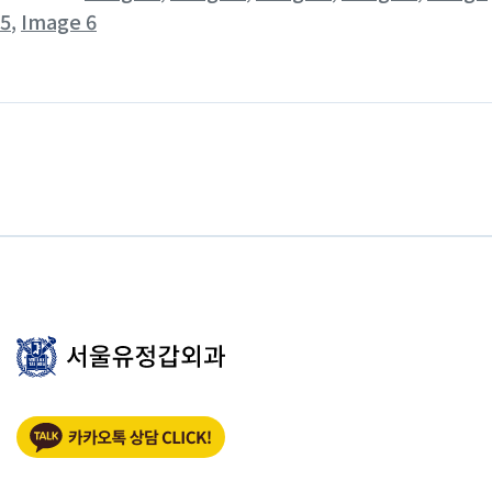
5
,
Image 6