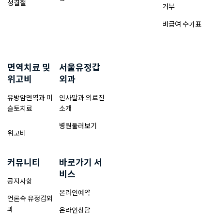
성결절
거부
비급여 수가표
면역치료 및
서울유정갑
위고비
외과
유방암면역과 미
인사말과 의료진
슬토치료
소개
병원둘러보기
위고비
커뮤니티
바로가기 서
비스
공지사항
온라인예약
언론속 유정갑외
과
온라인상담