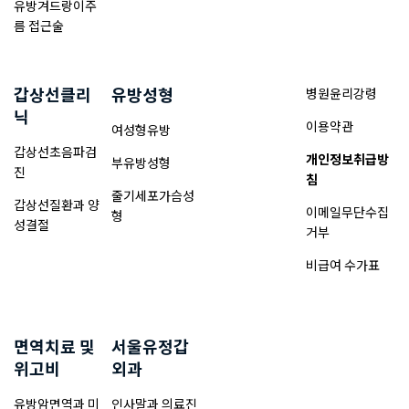
유방겨드랑이주
름 접근술
갑상선클리
유방성형
병원윤리강령
닉
이용약관
여성형유방
갑상선초음파검
개인정보취급방
부유방성형
진
침
줄기세포가슴성
갑상선질환과 양
이메일무단수집
형
성결절
거부
비급여 수가표
면역치료 및
서울유정갑
위고비
외과
유방암면역과 미
인사말과 의료진