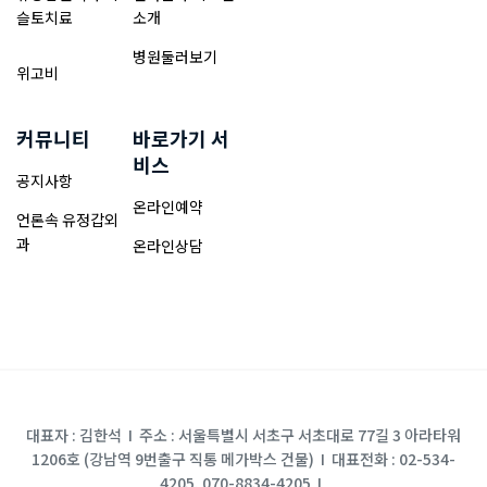
슬토치료
소개
병원둘러보기
위고비
커뮤니티
바로가기 서
비스
공지사항
온라인예약
언론속 유정갑외
과
온라인상담
대표자 : 김한석 I 주소 : 서울특별시 서초구 서초대로 77길 3 아라타워
1206호 (강남역 9번출구 직통 메가박스 건물) I 대표전화 : 02-534-
4205, 070-8834-4205 I