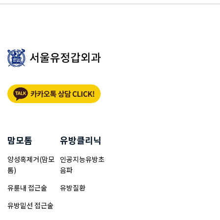
맘모톰
유방클리닉
양성혹제거(맘모
인공지능유방초
톰)
음파
유륜내 접근술
유방질환
유방밑선 접근술